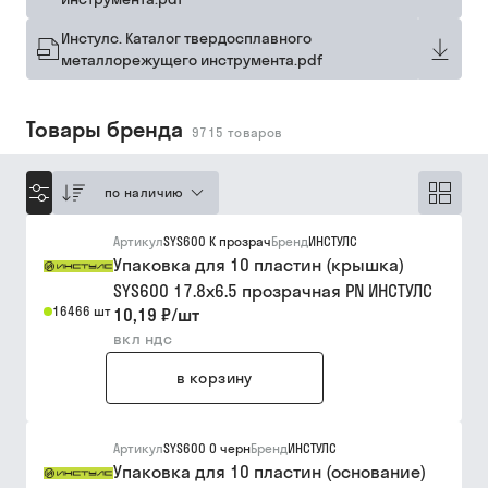
Инстулс. Каталог твердосплавного
металлорежущего инструмента.pdf
Товары бренда
9715
товаров
по наличию
Артикул
SYS600 К прозрач
Бренд
ИНСТУЛС
Упаковка для 10 пластин (крышка)
SYS600 17.8х6.5 прозрачная PN ИНСТУЛС
16466 шт
10,19 ₽
/
шт
вкл ндс
в корзину
Артикул
SYS600 О черн
Бренд
ИНСТУЛС
Упаковка для 10 пластин (основание)