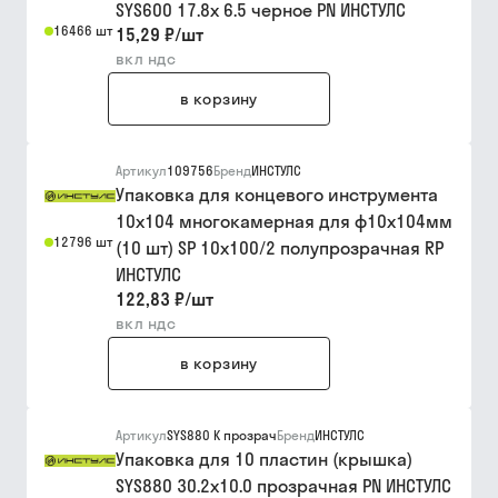
SYS600 17.8x 6.5 черное PN ИНСТУЛС
16466 шт
15,29 ₽
/
шт
вкл ндс
в корзину
Артикул
109756
Бренд
ИНСТУЛС
Упаковка для концевого инструмента
10х104 многокамерная для ф10х104мм
12796 шт
(10 шт) SP 10x100/2 полупрозрачная RP
ИНСТУЛС
122,83 ₽
/
шт
вкл ндс
в корзину
Артикул
SYS880 К прозрач
Бренд
ИНСТУЛС
Упаковка для 10 пластин (крышка)
SYS880 30.2x10.0 прозрачная PN ИНСТУЛС