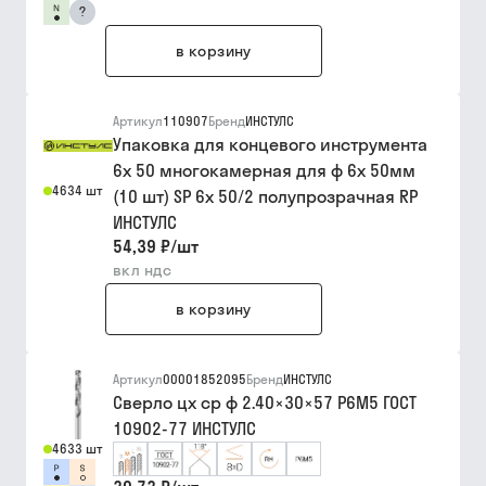
?
в корзину
Артикул
110907
Бренд
ИНСТУЛС
Упаковка для концевого инструмента
6х 50 многокамерная для ф 6х 50мм
4634 шт
(10 шт) SP 6x 50/2 полупрозрачная RP
ИНСТУЛС
54,39 ₽
/
шт
вкл ндс
в корзину
Артикул
00001852095
Бренд
ИНСТУЛС
Сверло цх ср ф 2.40×30×57 Р6М5 ГОСТ
10902-77 ИНСТУЛС
4633 шт