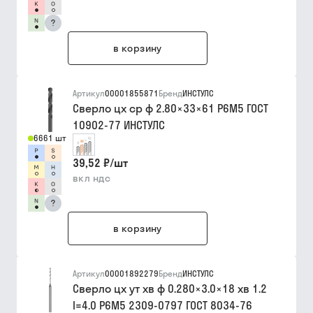
?
в корзину
Артикул
00001855871
Бренд
ИНСТУЛС
Сверло цх ср ф 2.80×33×61 Р6М5 ГОСТ
10902-77 ИНСТУЛС
6661 шт
39,52 ₽
/
шт
вкл ндс
?
в корзину
Артикул
00001892279
Бренд
ИНСТУЛС
Сверло цх ут хв ф 0.280×3.0×18 хв 1.2
l=4.0 Р6М5 2309-0797 ГОСТ 8034-76