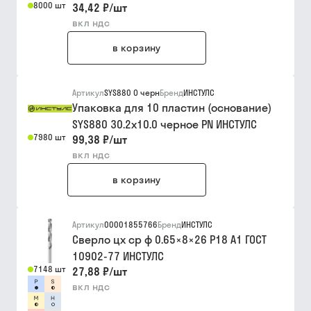
8000 шт
34,42 ₽
/
шт
вкл ндс
в корзину
Артикул
SYS880 О черн
Бренд
ИНСТУЛС
Упаковка для 10 пластин (основание)
SYS880 30.2x10.0 черное PN ИНСТУЛС
7980 шт
99,38 ₽
/
шт
вкл ндс
в корзину
Артикул
00001855766
Бренд
ИНСТУЛС
Сверло цх ср ф 0.65×8×26 Р18 A1 ГОСТ
10902-77 ИНСТУЛС
7148 шт
27,88 ₽
/
шт
вкл ндс