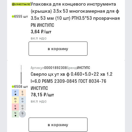
Упаковка для концевого инструмента
(крышка) 3.5х 53 многокамерная для ф
6555 шт
3.5х 53 мм (10 шт) PTH3.5*53 прозрачная
PN ИНСТУЛС
3,64 ₽
/
шт
вкл ндс
в корзину
Артикул
00001892308
Бренд
ИНСТУЛС
Сверло цх ут хв ф 0.460×5.0×22 хв 1.2
l=6.0 Р6М5 2309-0845 ГОСТ 8034-76
6508 шт
ИНСТУЛС
78,15 ₽
/
шт
вкл ндс
?
в корзину