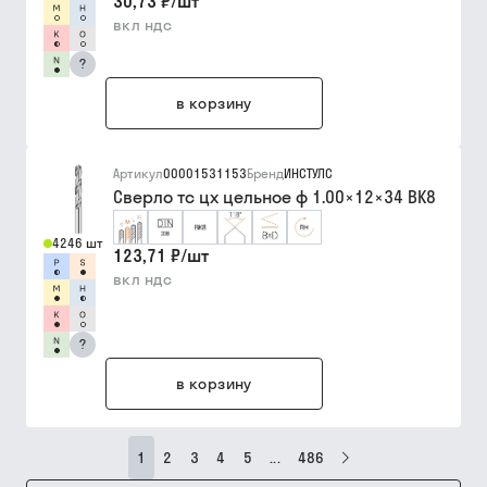
30,73 ₽
/
шт
вкл ндс
?
в корзину
Артикул
00001531153
Бренд
ИНСТУЛС
Сверло тс цх цельное ф 1.00×12×34 ВК8
4246 шт
123,71 ₽
/
шт
вкл ндс
?
в корзину
1
2
3
4
5
...
486