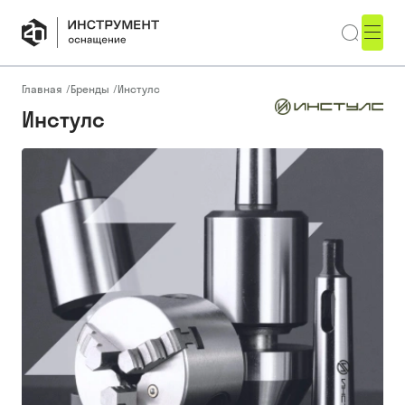
Главная
/
Бренды
/
Инстулс
Инстулс