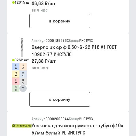
12015 шт
46,63 ₽
/
шт
вкл ндс
в корзину
Артикул
00001855763
Бренд
ИНСТУЛС
Сверло цх ср ф 0.50×6×22 Р18 A1 ГОСТ
10902-77 ИНСТУЛС
9262 шт
27,88 ₽
/
шт
вкл ндс
?
в корзину
Артикул
00002002344
Бренд
ИНСТУЛС
Упаковка для инструмента - тубус ф10х
57мм белый PL ИНСТУЛС